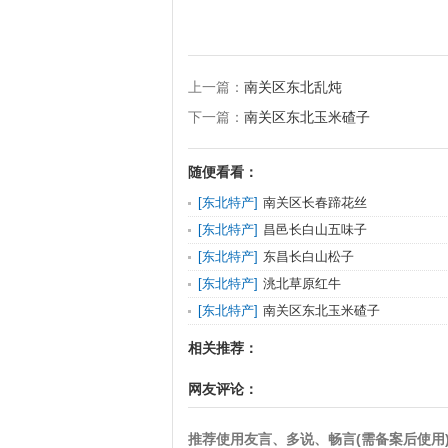
上一篇：
南关区东北乱炖
下一篇：
南关区东北玉米碴子
随便看看：
[
东北特产
]
南关区长春蹄花丝
[
东北特产
]
昌邑长白山五味子
[
东北特产
]
东昌长白山松子
[
东北特产
]
洮北草原红牛
[
东北特产
]
南关区东北玉米碴子
相关推荐：
网友评论：
推荐使用友言、多说、畅言(需备案后使用