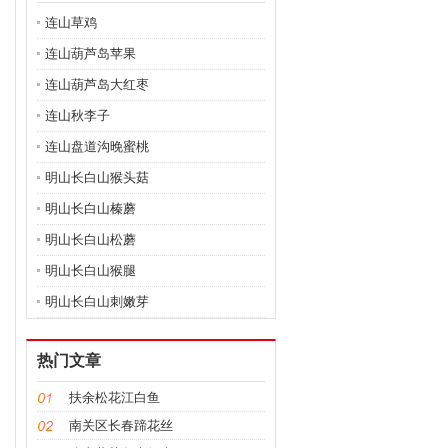
连山草鸡
连山葫芦岛苹果
连山葫芦岛大红枣
连山秋李子
连山盘道沟晚蜜桃
明山长白山猴头菇
明山长白山榛蘑
明山长白山松蘑
明山长白山猴腿
明山长白山刺嫩芽
热门文章
扶余松花江白鱼
南关区长春蹄花丝