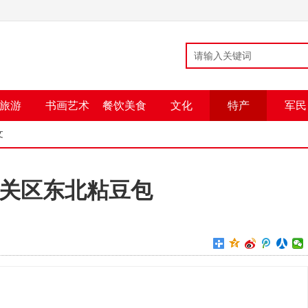
旅游
书画艺术
餐饮美食
文化
特产
军民
文
关区东北粘豆包