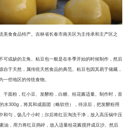
统美食食品特产。吉林省长春市南关区为主传承和主产区之
不可或缺的主角。粘豆包一般是在冬季开始的时候制作，然后
源自于天然，属传统天然食品的典范。粘豆包因其易于储藏，
为一些地区的传统食物。
、干面粉，红小豆、发酵粉，白糖、桂花酱适量。制作时，首
的水300g，将其和成面团（略软些），待凉后，把发酵粉用
中和匀，饧几个小时；尔后将红豆淘洗干净，放入高压锅中压
许素油，用力将红豆捣碎，放入适量桂花酱搅拌成豆沙。然后