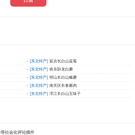
[
东北特产
]
延吉长白山蓝莓
[
东北特产
]
铁东卧龙白蘑
[
东北特产
]
明山长白山榛蘑
[
东北特产
]
南关区长春酱肉
[
东北特产
]
浑江长白山五味子
)等社会化评论插件