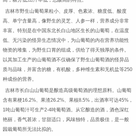
吉林市野生山葡萄果粒小、皮厚、色素浓、糖度低、酸度
高、单宁含量高，像野生的灵芝、人参一样，营养成分非常
丰富。特别是在中国东北长白山地区生长的山葡萄，在温度
低、无污染的怪异生态情况中，为山葡萄的内在营养功能性
物资的堆集，为野生口胃的组成，供给了得天独厚的条件。
以其加工生产的山葡萄酒不仅确保了野生山葡萄酒的怪异品
质与品味，并富含的糖，有机酸，多种维生素和无机盐等250
种成份的营养。
吉林市长白山山葡萄是酿造高级葡萄酒的理想原料。山葡萄
含有果梗16.2%、果渣26.2%、果核8.5%，出酒率可达45%，
1吨山葡萄汁可生产2-4吨葡萄酒。从它酿造的酒，酒色深红
艳丽，香气甚浓，甘甜适口，风味独特，品质极佳，是一般
园栽葡萄所无法比拟的。