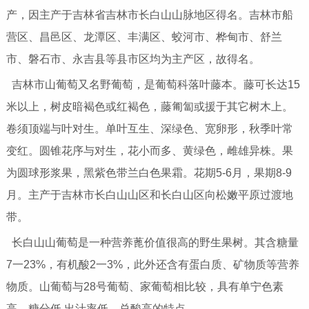
产，因主产于吉林省吉林市长白山山脉地区得名。吉林市船
营区、昌邑区、龙潭区、丰满区、蛟河市、桦甸市、舒兰
市、磐石市、永吉县等县市区均为主产区，故得名。
吉林市山葡萄又名野葡萄，是葡萄科落叶藤本。藤可长达15
米以上，树皮暗褐色或红褐色，藤匍匐或援于其它树木上。
卷须顶端与叶对生。单叶互生、深绿色、宽卵形，秋季叶常
变红。圆锥花序与对生，花小而多、黄绿色，雌雄异株。果
为圆球形浆果，黑紫色带兰白色果霜。花期5-6月，果期8-9
月。主产于吉林市长白山山区和长白山区向松嫩平原过渡地
带。
长白山山葡萄是一种营养蓖价值很高的野生果树。其含糖量
7一23%，有机酸2一3%，此外还含有蛋白质、矿物质等营养
物质。山葡萄与28号葡萄、家葡萄相比较，具有单宁色素
高，糖分低,出汁率低，总酸高的特点。