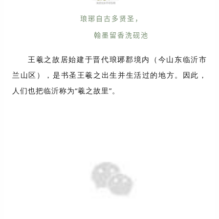
琅琊自古多贤圣，
翰墨留香洗砚池
王羲之故居始建于晋代琅琊郡境内（今山东临沂市
兰山区），是书圣王羲之出生并生活过的地方。因此，
人们也把临沂称为“羲之故里”。