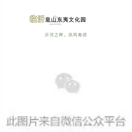
临沂
皇山东夷文化园
沂河之畔
，凤鸣夷颂