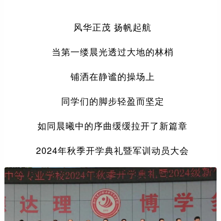
风华正茂 扬帆起航
当第一缕晨光透过大地的林梢
铺洒在静谧的操场上
同学们的脚步轻盈而坚定
如同晨曦中的序曲缓缓拉开了新篇章
2024年秋季开学典礼暨军训动员大会