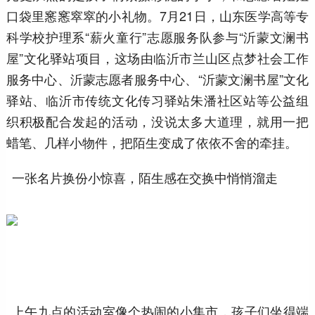
口袋里窸窸窣窣的小礼物。7月21日，山东医学高等专
科学校护理系“薪火童行”志愿服务队参与“沂蒙文澜书
屋”文化驿站项目，这场由临沂市兰山区点梦社会工作
服务中心、沂蒙志愿者服务中心、“沂蒙文澜书屋”文化
驿站、临沂市传统文化传习驿站朱潘社区站等公益组
织积极配合发起的活动，没说太多大道理，就用一把
蜡笔、几样小物件，把陌生变成了依依不舍的牵挂。
一张名片换份小惊喜，陌生感在交换中悄悄溜走
上午九点的活动室像个热闹的小集市，孩子们坐得端