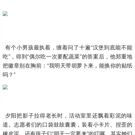
有个小男孩最执着，缠着问了十遍“汉堡到底能不能
吃”，得到“偶尔吃一次要配蔬菜”的答案后，他郑重地
把徽章别在胸前：“我明天带胡萝卜来，能换你的贴纸
吗？”
夕阳把影子拉得老长时，活动室里还飘着彩泥的味
道。志愿者们的口袋鼓鼓囊囊，装着小卡片、捏歪的
橡皮泥，还有孩子们“明天一定要来”的叮嘱。其实她们