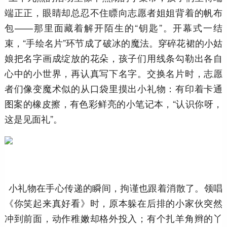
端正正，眼睛却总忍不住瞟向志愿者姐姐背着的帆布
包——那里面藏着解开陌生的“钥匙”。开幕式一结
束，“手绘名片”环节成了破冰的魔法。穿碎花裙的小姑
娘把名字画成绽放的花朵，孩子们用线条勾勒出各自
心中的小世界，再认真写下名字。交换名片时，志愿
者们像变魔术似的从口袋里摸出小礼物：有印着卡通
图案的橡皮擦，有色彩鲜亮的小笔记本，“认识你呀，
这是见面礼”。
小礼物在手心传递的瞬间，拘谨也跟着消散了。领唱
《你笑起来真好看》时，原本躲在后排的小家伙突然
冲到前面，动作稚嫩却格外投入；有个扎羊角辫的丫