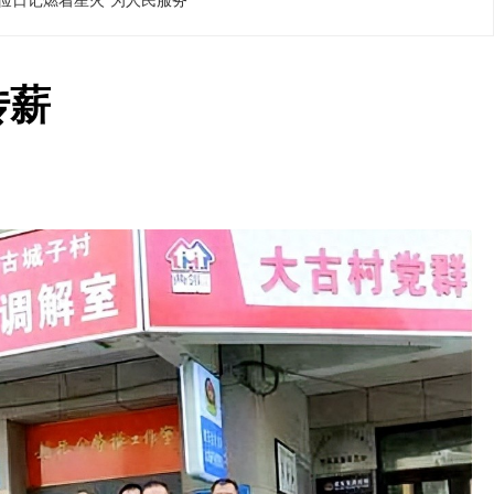
俭日记燃着星火"为人民服务
传薪