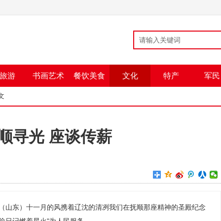
旅游
书画艺术
餐饮美食
文化
特产
军民
文
顺寻光 座谈传薪
华（山东）十一月的风携着辽沈的清冽我们在抚顺那座精神的圣殿纪念