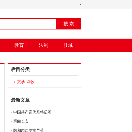
-
搜 索
教育
法制
县域
栏目分类
文学 诗歌
最新文章
中国共产党优秀特质颂
重回长安
颐和园西堤赏早荷