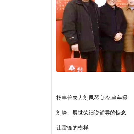
杨丰普夫人刘凤琴 追忆当年暖
刘静、展世荣细说辅导的惦念
让雷锋的模样