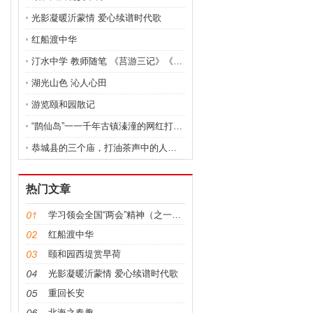
光影凝暖沂蒙情 爱心续谱时代歌
红船渡中华
汀水中学 教师随笔 《莒游三记》《峰山一游》
湖光山色 沁人心田
游览颐和园散记
“鹊仙岛”一一千年古镇溱潼的网红打卡地 图文
恭城县的三个庙，打油茶声中的人间烟火
热门文章
学习领会全国“两会”精神（之一）：
红船渡中华
颐和园西堤赏早荷
光影凝暖沂蒙情 爱心续谱时代歌
重回长安
北海之春趣