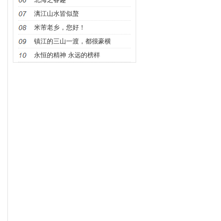
漓江山水皆似螯
米芾老乡，您好！
镇江的三山一渡，都很豪横
永恒的精神 永远的榜样