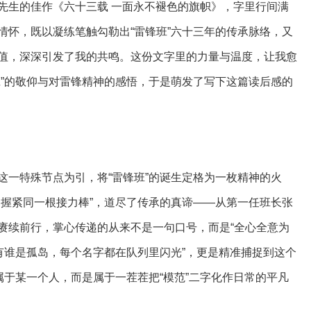
先生的佳作《六十三载 一面永不褪色的旗帜》，字里行间满
情怀，既以凝练笔触勾勒出“雷锋班”六十三年的传承脉络，又
值，深深引发了我的共鸣。这份文字里的力量与温度，让我愈
班”的敬仰与对雷锋精神的感悟，于是萌发了写下这篇读后感的
日”这一特殊节点为引，将“雷锋班”的诞生定格为一枚精神的火
力握紧同一根接力棒”，道尽了传承的真谛——从第一任班长张
赓续前行，掌心传递的从来不是一句口号，而是“全心全意为
有谁是孤岛，每个名字都在队列里闪光”，更是精准捕捉到这个
属于某一个人，而是属于一茬茬把“模范”二字化作日常的平凡