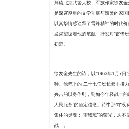
拜读北京武警大校、军旅作家徐友金
是深邃厚重的文学功底与滚烫的家国
以真挚情感诠释了雷锋精神的时代价
发渴望循着他的笔触，抒发对“雷锋
初衷。
徐友金先生的诗，以“1963年1月7
种。他笔下的“二十七任班长双手接
兴吉的以身作则，到如今年轻战士的
人民服务”的坚定信念。诗中那句“没
集体的灵魂：“雷锋班”的荣光，从不
战士。