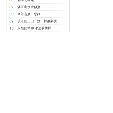
漓江山水皆似螯
米芾老乡，您好！
镇江的三山一渡，都很豪横
永恒的精神 永远的榜样