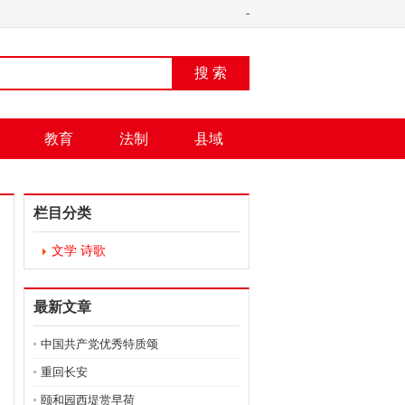
-
搜 索
教育
法制
县域
栏目分类
文学 诗歌
最新文章
中国共产党优秀特质颂
重回长安
颐和园西堤赏早荷