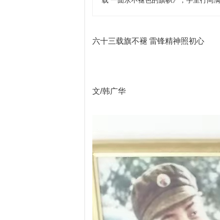
载 一面永不褪色的旗帜》，字里行间
六十三载旗不褪 雷锋精神照初心
文/韩广华