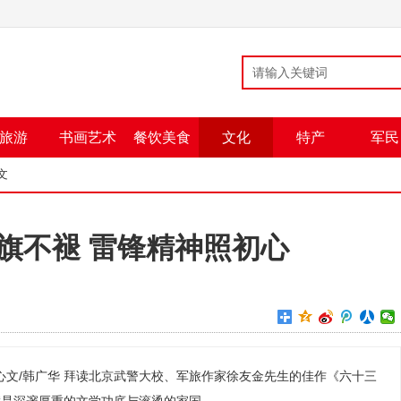
旅游
书画艺术
餐饮美食
文化
特产
军民
文
旗不褪 雷锋精神照初心
心文/韩广华 拜读北京武警大校、军旅作家徐友金先生的佳作《六十三