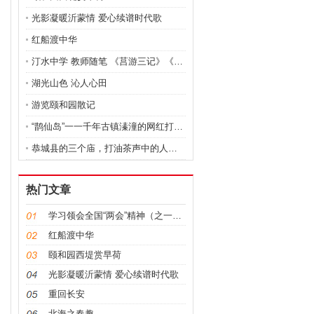
光影凝暖沂蒙情 爱心续谱时代歌
红船渡中华
汀水中学 教师随笔 《莒游三记》《峰山一游》
湖光山色 沁人心田
游览颐和园散记
“鹊仙岛”一一千年古镇溱潼的网红打卡地 图文
恭城县的三个庙，打油茶声中的人间烟火
热门文章
学习领会全国“两会”精神（之一）：
红船渡中华
颐和园西堤赏早荷
光影凝暖沂蒙情 爱心续谱时代歌
重回长安
北海之春趣