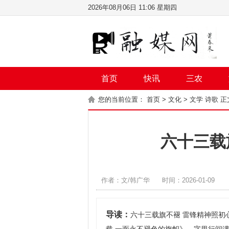
2026年08月06日 11:06 星期四
首页
快讯
三农
您的当前位置：
首页
>
文化
>
文学 诗歌
正
六十三载
作者：文/韩广华
时间：2026-01-09
导读：
六十三载旗不褪 雷锋精神照初