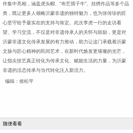
的匠心之作与精湛技艺得到了众人的高度认可与一致赞誉。
大家一边细细品鉴每一件作品，一边交流探讨非遗传承的路
径，无不被张传珍数十年如一日的坚守精神和巧夺天工的手
艺所打动。原临沂市困难国有企业稳定解困工作领导小组办
公室纪委书记李虎，在全程参观、深入了解作品背后的匠心
故事后，更是深受触动，当即决定，于五一前在临沂古玩城
为张传珍举办个人手工艺品展，让张传珍亲手制作的匠心之
作集中亮相，涵盖虎头帽、“布艺孺子牛”、丝绣作品等多个品
类，既让更多人领略沂蒙非遗的独特魅力，也为张传珍的匠
心坚守给予最实在的支持与肯定。此次
李虎
一行的走访看
望、学习交流，不仅是对非遗传承人的关怀与鼓励，更是对
沂蒙非遗文化传承发展的有力推动，助力让这门承载着沂蒙
文脉与匠心精神的民间艺术，在新时代焕发更璀璨的光芒，
让指尖技艺真正转化为传承文化、赋能生活的力量，为沂蒙