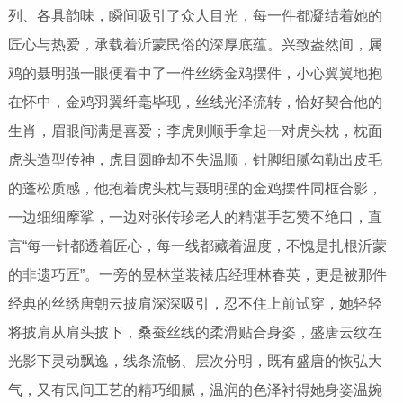
列、各具韵味，瞬间吸引了众人目光，每一件都凝结着她的
匠心与热爱，承载着沂蒙民俗的深厚底蕴。兴致盎然间，属
鸡的聂明强一眼便看中了一件丝绣金鸡摆件，小心翼翼地抱
在怀中，金鸡羽翼纤毫毕现，丝线光泽流转，恰好契合他的
生肖，眉眼间满是喜爱；李虎则顺手拿起一对虎头枕，枕面
虎头造型传神，虎目圆睁却不失温顺，针脚细腻勾勒出皮毛
的蓬松质感，他抱着虎头枕与聂明强的金鸡摆件同框合影，
一边细细摩挲，一边对张传珍老人的精湛手艺赞不绝口，直
言“每一针都透着匠心，每一线都藏着温度，不愧是扎根沂蒙
的非遗巧匠”。一旁的昱林堂装裱店经理林春英，更是被那件
经典的丝绣唐朝云披肩深深吸引，忍不住上前试穿，她轻轻
将披肩从肩头披下，桑蚕丝线的柔滑贴合身姿，盛唐云纹在
光影下灵动飘逸，线条流畅、层次分明，既有盛唐的恢弘大
气，又有民间工艺的精巧细腻，温润的色泽衬得她身姿温婉