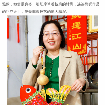
雅致，她舒展身姿，细细摩挲着披肩的针脚，连连赞叹作品
的巧夺天工，感慨非遗技艺的博大精深。