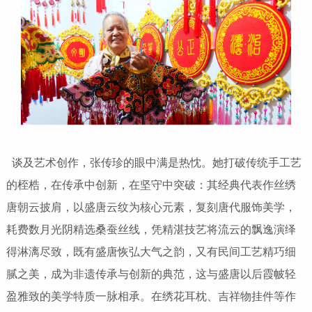
谈及艺术创作，张传珍的眼中满是热忱。她打破传统手工艺
的桎梏，在传承中创新，在坚守中突破：其经典代表作丝绣
唐朝云披肩，以盛唐云纹为核心元素，复刻唐代服饰美学，
耗费数月光阴精选桑蚕丝线，凭精湛技艺将流云的飘逸演绎
得淋漓尽致，既有盛唐恢弘大气之韵，又有民间工艺精巧细
腻之美，成为非遗传承与创新的典范，这与盛唐以后霞帔轻
盈雅致的美学特质一脉相承。在绣花耳枕、吉祥物挂件等作