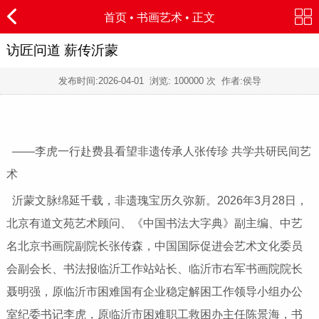
首页
•
书画艺术
• 正文
访匠问道 薪传沂蒙
发布时间:
2026-04-01
浏览:
100000 次 作者:侯导
——李虎一行赴费县看望非遗传承人张传珍 共学共研民间艺
术
沂蒙文脉绵延千载，非遗瑰宝历久弥新。2026年3月28日，
北京有道文苑艺术顾问、《中国书法大字典》副主编、中艺
名北京书画院副院长张传森，中国国际促进会艺术文化委员
会副会长、书法报临沂工作站站长、临沂市右军书画院院长
聂明强，原临沂市困难国有企业稳定解困工作领导小组办公
室纪委书记李虎，原临沂市困难职工救困办主任陈景海，书