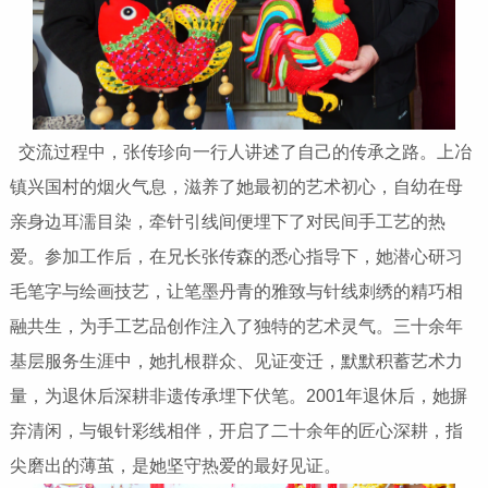
交流过程中，张传珍向一行人讲述了自己的传承之路。上冶
镇兴国村的烟火气息，滋养了她最初的艺术初心，自幼在母
亲身边耳濡目染，牵针引线间便埋下了对民间手工艺的热
爱。参加工作后，在兄长张传森的悉心指导下，她潜心研习
毛笔字与绘画技艺，让笔墨丹青的雅致与针线刺绣的精巧相
融共生，为手工艺品创作注入了独特的艺术灵气。三十余年
基层服务生涯中，她扎根群众、见证变迁，默默积蓄艺术力
量，为退休后深耕非遗传承埋下伏笔。2001年退休后，她摒
弃清闲，与银针彩线相伴，开启了二十余年的匠心深耕，指
尖磨出的薄茧，是她坚守热爱的最好见证。