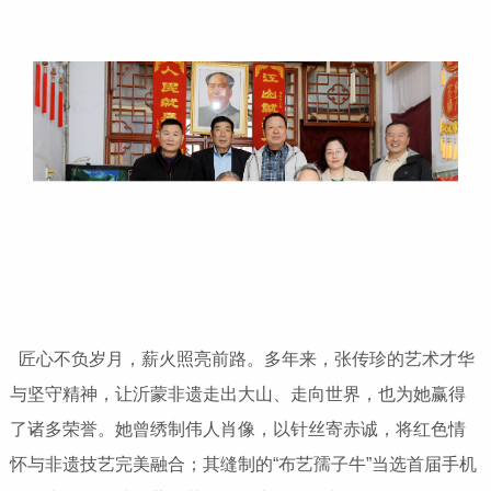
匠心不负岁月，薪火照亮前路。多年来，张传珍的艺术才华
与坚守精神，让沂蒙非遗走出大山、走向世界，也为她赢得
了诸多荣誉。她曾绣制伟人肖像，以针丝寄赤诚，将红色情
怀与非遗技艺完美融合；其缝制的“布艺孺子牛”当选首届手机