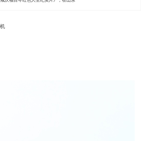
—咸庆福百年红色人生纪实片》，在山东
开机