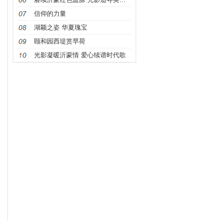
信仰的力量
湖颖之姿 华夏瑰宝
颐和园西堤赏早荷
光影凝暖沂蒙情 爱心续谱时代歌