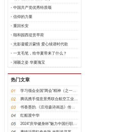
中国共产党优秀特质颂
信仰的力量
重回长安
颐和园西堤赏早荷
光影凝暖沂蒙情 爱心续谱时代歌
一支毛笔，给华夏带来了什么？
湖颖之姿 华夏瑰宝
热门文章
学习领会全国“两会”精神（之一）：
腾讯携手儒意景秀联合航空工业,开辟文化产业新时代
书香墨韵.《庄培森诗画选》传统文化艺术交流分享会盛
红船渡中华
2024“庆华健身杯”魅力中国行职场秀活动新闻发布
赓续沂蒙红色血脉 光影追寻英雄足迹