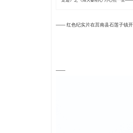
足迹》之《烽火砺初心 丹心照一生—
—— 红色纪实片在莒南县石莲子镇
——