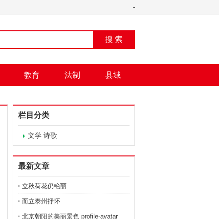
-
搜 索
教育
法制
县域
栏目分类
文学 诗歌
最新文章
立秋荷花仍艳丽
而立泰州抒怀
北京朝阳的美丽景色 profile-avatar