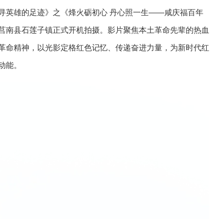
寻英雄的足迹》之《烽火砺初心 丹心照一生——咸庆福百年
莒南县石莲子镇正式开机拍摄。影片聚焦本土革命先辈的热血
革命精神，以光影定格红色记忆、传递奋进力量，为新时代红
动能。