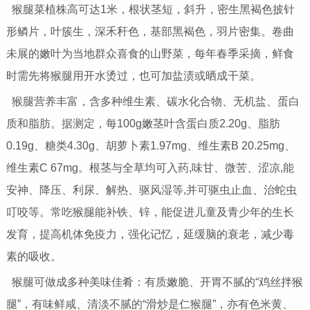
猴腿菜植株高可达1米，根状茎短，斜升，密生黑褐色披针
形鳞片，叶簇生，深禾秆色，基部黑褐色，羽片密集。卷曲
未展的嫩叶为当地群众喜食的山野菜，每年春季采摘，鲜食
时需先将猴腿用开水烫过，也可加盐渍或晒成干菜。
猴腿营养丰富，含多种维生素、碳水化合物、无机盐、蛋白
质和脂肪。据测定，每100g嫩茎叶含蛋白质2.20g、脂肪
0.19g、糖类4.30g、胡萝卜素1.97mg、维生素B 20.25mg、
维生素C 67mg。根茎与全草均可入药,味甘、微苦、涩凉,能
安神、降压、利尿、解热、驱风湿等,并可驱虫止血、治蛇虫
叮咬等。常吃猴腿能补铁、锌，能促进儿童及青少年的生长
发育，提高机体免疫力，强化记忆，延缓脑的衰老，减少毒
素的吸收。
猴腿可做成多种美味佳肴：有质嫩脆、开胃不腻的“鸡丝拌猴
腿”，有味鲜咸、清淡不腻的“滑炒是仁猴腿”，亦有色米黄、