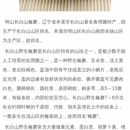
明山长白山榛蘑，辽宁省本溪市长白山著名食用菌特产，因
主产于长白山山区得名。本溪市明山区长白山南部余脉山区
为主产区，故得名。
长白山野生榛蘑是长白山区特有的山珍之一，是极少数不能
人工培育的实用菌之一，是一种野生榛蘑。呈伞形，淡土黄
色，老后棕褐色。盖顶中部有平伏或直立的小鳞片，老熟后
近光滑，盖的边缘有放射状排列的条纹。撕开菌盖可见蘑肉
白色。菌柄细长，圆柱形，基部稍粗，柄多弯，高5～13厘
米，有纵条纹，内部松软至空心。长白山野生榛蘑7～8月生
长在针阔叶树的干基部、代根、倒木及埋在土中的枝条上，
一般多生在浅山区的榛柴岗上，故而得名“榛蘑”。
长白山野生榛蘑富含大量微量元素、蛋白质、胡萝卜素、维