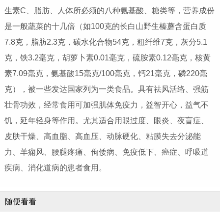
生素C、脂肪、人体所必须的八种氨基酸、糖类等，营养成份
是一般蔬菜的十几倍（如100克的长白山野生榛蘑含蛋白质
7.8克，脂肪2.3克，碳水化合物54克，粗纤维7克，灰分5.1
克，铁3.2毫克，胡萝卜素0.01毫克，硫胺素0.12毫克，核黄
素7.09毫克，氨基酸15毫克/100毫克，钙21毫克，磷220毫
克），被一些发达国家列为一类食品。具有祛风活络、强筋
壮骨功效，经常食用可加强肌体免疫力，益智开心，益气不
饥，延年轻身等作用。尤其适合用眼过度、眼炎、夜盲症、
皮肤干燥、高血脂、高血压、动脉硬化、粘膜失去分泌能
力、羊痫风、腰腿疼痛、佝倭病、免疫低下、癌症、呼吸道
疾病、消化道病的患者食用。
随便看看