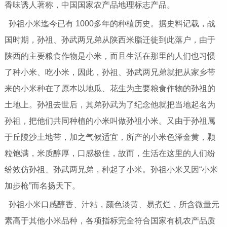
香味诱人著称，中国国家农产品地理标志产品。
孙祖小米迄今已有 1000多年的种植历史。据史料记载，战
国时期，孙祖、孙武两兄弟从陕西米脂迁徙到此落户，由于
陕西的主要粮食作物是小米，而且生活在那里的人们也习惯
了种小米、吃小米，因此，孙祖、孙武两兄弟就把从家乡带
来的小米种在了原本以地瓜、花生为主要粮食作物的孙祖的
土地上。孙祖去世后，其弟孙武为了纪念他就把当地起名为
孙祖，把他们共同种植的小米叫做孙祖小米。又由于孙祖属
于丘陵沙土地带，加之气候适宜，所产的小米色泽金黄，颗
粒饱满，米质醇厚，口感极佳，故而，生活在这里的人们纷
纷效仿孙祖、孙武两兄弟，种起了小米。孙祖小米又因“小米
加步枪”而名扬天下。
孙祖小米口感醇香、汁粘，颜色淡黄、易煮烂，所含微量元
素高于其他小米品种，各项指标完全符合国家有机农产品质