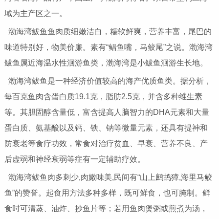
域为主产区之一。
渤海湾鲅鱼鱼肉质细嫩洁白，糯软鲜爽，营养丰富，尾巴的
味道特别好，物美价廉。素有“鲳鱼嘴，马鲛尾”之说。渤海湾
鲅鱼属近海温水性洄游鱼类，渤海湾是小鲅鱼洄游生长地。
渤海湾鲅鱼是一种经济价值较高的海产优质鱼类。据分析，
每百克鱼肉含蛋白质19.1克，脂肪2.5克，并含多种维生素
等。其胆固醇含量低，富含提高人脑智力的DHA元素和大量
蛋白质、氨基酸以及钙、铁、钠等微量元素，还具有提神和
防衰老等食疗功效，常食对治疗贫血、早衰、营养不良、产
后虚弱和神经衰弱等症有一定辅助疗效。
渤海湾鲅鱼肉多刺少,肉嫩味美,民间有“山上鹧鸪獐,海里马鲛
鱼”的赞誉。起食用方法多种多样，既可鲜食，也可腌制。鲜
食时可清蒸、油炸、抄鱼片等；若用鱼肉煲粥或煎煮为汤，