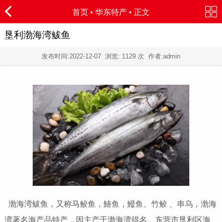
首页
•
华东特产
• 正文
垦利渤海湾鲅鱼
发布时间:
2022-12-07
浏览:
1129 次 作者:admin
渤海湾鲅鱼，又称马鲛鱼，鰆鱼，鱍鱼、竹鲛 、串乌，渤海
湾著名海产品特产，因主产于渤海湾得名。东营市垦利区海