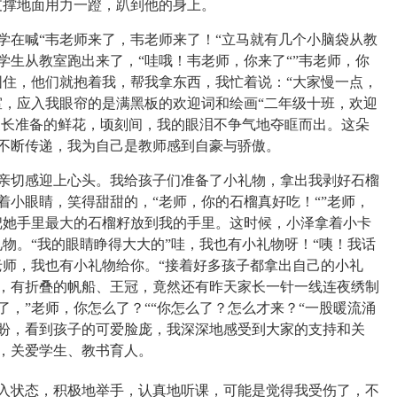
支撑地面用力一蹬，趴到他的身上。
学在喊
“韦老师来了，韦老师来了！“立马就有几个小脑袋从教
学生从教室跑出来了，“哇哦！韦老师，你来了“”韦老师，你
围住，他们就抱着我，帮我拿东西，我忙着说：“大家慢一点，
室，应入我眼帘的是满黑板的欢迎词和绘画“二年级十班，欢迎
着家长准备的鲜花，顷刻间，我的眼泪不争气地夺眶而出。这朵
不断传递，我为自己是教师感到自豪与骄傲。
亲切感迎上心头。我给孩子们准备了小礼物，拿出我剥好石榴
着小眼睛，笑得甜甜的，
“老师，你的石榴真好吃！“”老师，
把她手里最大的石榴籽放到我的手里。这时候，小泽拿着小卡
物。“我的眼睛睁得大大的”哇，我也有小礼物呀！“咦！我话
老师，我也有小礼物给你。“接着好多孩子都拿出自己的小礼
，有折叠的帆船、王冠，竟然还有昨天家长一针一线连夜绣制
，”老师，你怎么了？““你怎么了？怎么才来？“一股暖流涌
盼，看到孩子的可爱脸庞，我深深地感受到大家的支持和关
，关爱学生、教书育人。
入状态，积极地举手，认真地听课，可能是觉得我受伤了，不