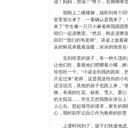
油！妈妈，加油！“终于，右脚脚掌
我刚上二楼楼梯，就听到有个同
室里冒出来了，一看确认是我来了，
来了”学生像一只只小麻雀将我团团
咱们一起进教室。“然后，刚走进教
回归”“我们的韦老师”。讲桌上放
朵的鲜花承载着温暖，浓浓的情意在
见到班里的孩子，有一种久违的
让他们吃，看着他们吧唧着小嘴，眯
你也吃一个。“小诺走到我的跟前，
片走过来”老师，这是我送给你的小礼
还没说完，其他的孩子也跟上来，”
物，有画的红花、鲸鱼、雪人、爱心
的太阳花……学生又把我围在讲台上了
上心头。想起领导的请求，家长的期
心，我时刻牢记自己作为教师的职责
上课时间到了，孩子们快速地进