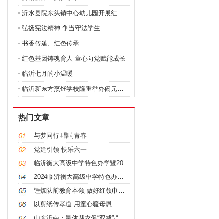
沂水县院东头镇中心幼儿园开展红色绘本讲读活动
弘扬宪法精神 争当守法学生
书香传递、红色传承
红色基因铸魂育人 童心向党赋能成长
临沂七月的小温暖
临沂新东方烹饪学校隆重举办闹元宵美食品鉴会
热门文章
与梦同行·唱响青春
党建引领 快乐六一
临沂衡大高级中学特色办学暨2024秋季招生家长开放
2024临沂衡大高级中学特色办学暨学生家长开放日活
锤炼队前教育本领 做好红领巾的引路人
以剪纸传孝道 用童心暖母恩
山东沂南：量体裁衣促“双减”·“督导”并用增特色