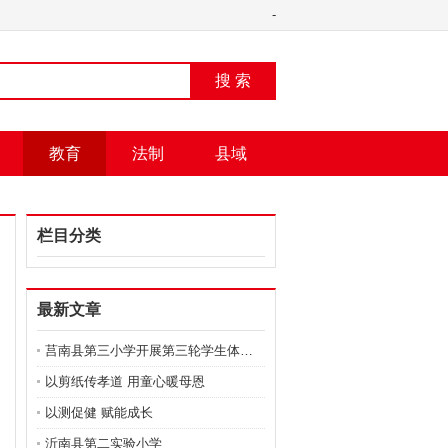
-
搜 索
教育
法制
县域
栏目分类
最新文章
莒南县第三小学开展第三轮学生体质健康抽测
以剪纸传孝道 用童心暖母恩
以测促健 赋能成长
沂南县第二实验小学 ​