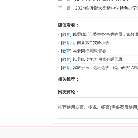
下一篇：
2024临沂衡大高级中学特色办
随便看看：
[
教育
]
民盟临沂市委举办“书香临盟，家教课
考志愿填报专
[
教育
]
沂南县第二实验小学 ​
[
教育
]
与梦同行·唱响青春
[
教育
]
以剪纸传孝道 用童心暖母恩
[
教育
]
寓教于乐，边玩边学，临沂研学宝藏
相关推荐：
网友评论：
推荐使用友言、多说、畅言(需备案后使用