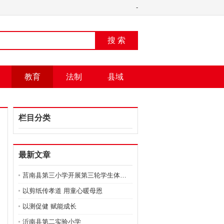
-
搜 索
教育
法制
县域
栏目分类
最新文章
莒南县第三小学开展第三轮学生体质健康抽测
以剪纸传孝道 用童心暖母恩
以测促健 赋能成长
沂南县第二实验小学 ​