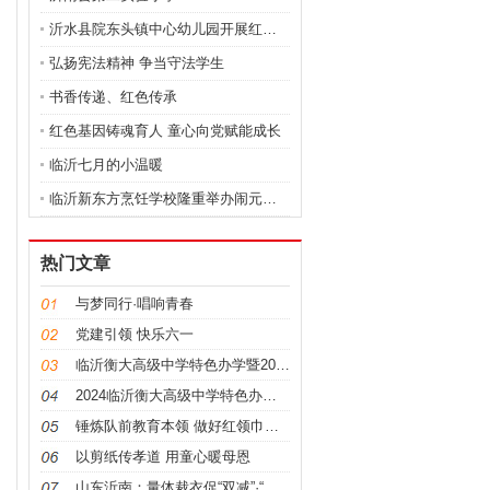
沂水县院东头镇中心幼儿园开展红色绘本讲读活动
弘扬宪法精神 争当守法学生
书香传递、红色传承
红色基因铸魂育人 童心向党赋能成长
临沂七月的小温暖
临沂新东方烹饪学校隆重举办闹元宵美食品鉴会
热门文章
与梦同行·唱响青春
党建引领 快乐六一
临沂衡大高级中学特色办学暨2024秋季招生家长开放
2024临沂衡大高级中学特色办学暨学生家长开放日活
锤炼队前教育本领 做好红领巾的引路人
以剪纸传孝道 用童心暖母恩
山东沂南：量体裁衣促“双减”·“督导”并用增特色