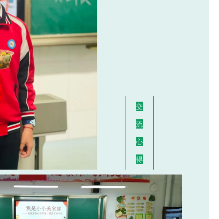
交
流
心
得