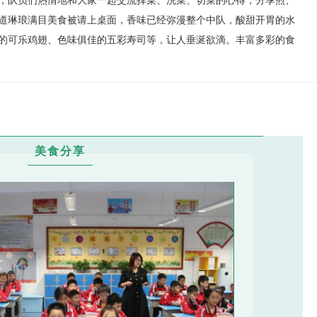
，队员们热情地和大家一起交流择菜、洗菜、切菜的心得，分享煎、
道琳琅满目美食被请上桌面，香味已经弥漫整个中队，酸甜开胃的水
的可乐鸡翅、色味俱佳的五彩寿司等，让人垂涎欲滴。丰富多彩的食
美食分享