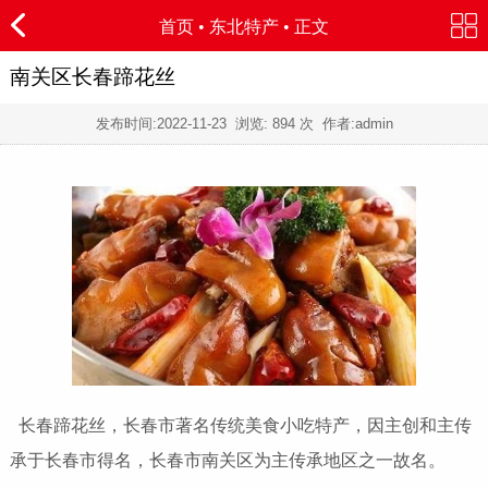
首页
•
东北特产
• 正文
南关区长春蹄花丝
发布时间:
2022-11-23
浏览:
894 次 作者:admin
长春蹄花丝，长春市著名传统美食小吃特产，因主创和主传
承于长春市得名，长春市南关区为主传承地区之一故名。