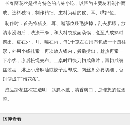
长春蹄花丝是很有特色的吉林小吃，以蹄为主要材料制作而
成。选料独特，制作精细。主料为猪的皮、耳、嘴部位。
制作时，首先将猪皮、耳、嘴部位残毛拔掉，刮去肥膘，放
清水浸泡后，洗涤干净，和大料袋放卤汤锅，煮至八成熟时
捞出。皮在外，耳、嘴在内，每1千克左右用布包成一个圆柱
形，外用小线扎紧，再次放入锅内，煮后捞出，趁热再紧一
下小线，凉后松绳去布。上桌时用快刀切成薄片，再切成细
丝装盘，淋上小磨麻油或辣子油即成。肉丝务必要切细，否
则便成了“蹄花条”。
成品蹄花丝棕红透明，筋脆不腻，清香爽口，是理想的佐酒
菜。
随便看看