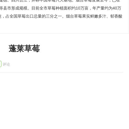
建德、四川合江，并称中国草莓六大基地。烟台草莓发展至今，已在
等县市形成规模。目前全市草莓种植面积约10万亩，年产量约为40万
万吨，占全国草莓出口总量的三分之一。烟台草莓果实鲜嫩多汁、郁香酸
蓬莱草莓
评论