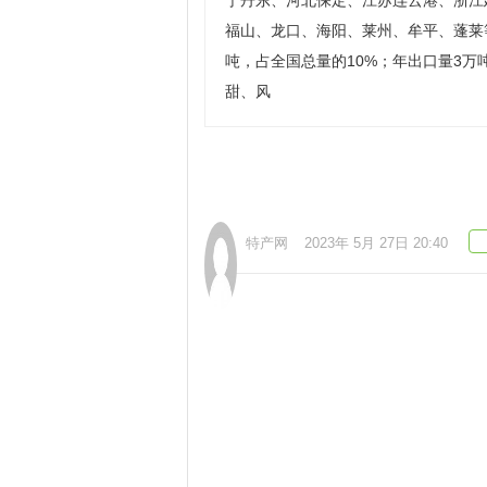
宁丹东、河北保定、江苏连云港、浙江
福山、龙口、海阳、莱州、牟平、蓬莱
吨，占全国总量的10%；年出口量3
甜、风
特产网
2023年 5月 27日 20:40