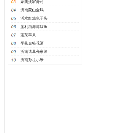
蒙阴姚家膏药
沂南蒙山全蝎
沂水红烧兔子头
垦利渤海湾鲅鱼
蓬莱苹果
平邑金银花酒
沂南诸葛亮家酒
沂南孙祖小米