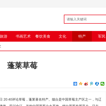
旅游
书画艺术
餐饮美食
文化
特产
军民
文
蓬莱草莓
27日 20:40评论草莓，蓬莱著名特产。烟台是中国草莓主产区之一，与辽