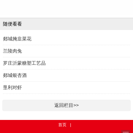
随便看看
郯城腌韭菜花
兰陵肉兔
罗庄沂蒙糖塑工艺品
郯城银杏酒
垦利对虾
返回栏目>>
首页
|