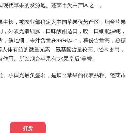
国现代苹果的发源地。蓬莱市为主产区之一。
果生长，被农业部确定为中国苹果优势产区，烟台苹果
润，外表光滑细腻，口味酸甜适口，咬一口细脆津纯，
少，质地细，果汁含量在89%以上，糖份含量高，总糖
钙等人体有益的微量元素，氨基酸含量较高。经常食用，
作用。所以烟台苹果有“水果皇后”美誉。
啦、小国光最负盛名，是烟台苹果的代表品种。蓬莱市
。
打赏