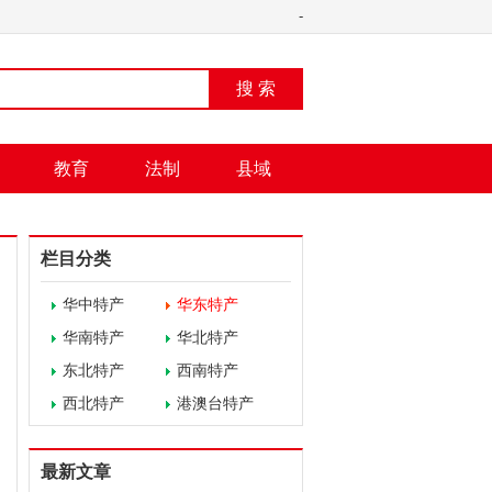
-
搜 索
教育
法制
县域
栏目分类
华中特产
华东特产
华南特产
华北特产
东北特产
西南特产
西北特产
港澳台特产
最新文章