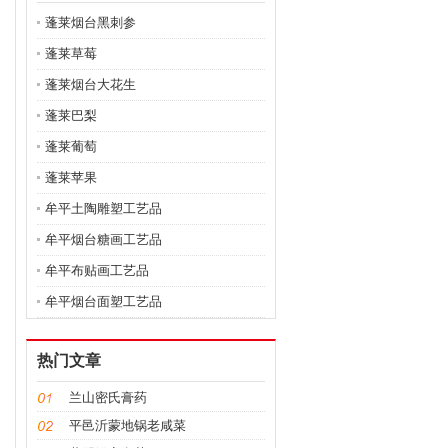
蓬莱烟台黑刺参
蓬莱草莓
蓬莱烟台大花生
蓬莱巴梨
蓬莱葡萄
蓬莱苹果
牟平土陶雕塑工艺品
牟平烟台糖画工艺品
牟平布贴画工艺品
牟平烟台面塑工艺品
热门文章
兰山密氏膏药
平邑沂蒙地锅老咸菜