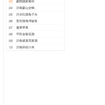
蒙阴姚家膏药
沂南蒙山全蝎
沂水红烧兔子头
垦利渤海湾鲅鱼
蓬莱苹果
平邑金银花酒
沂南诸葛亮家酒
沂南孙祖小米