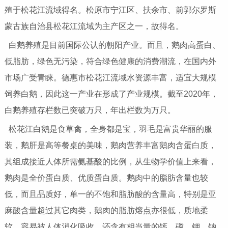
殖于松花江流域得名。松原市宁江区、扶余市、前郭尔罗斯
蒙古族自治县松花江流域为主产区之一，故得名。
白鹅养殖是目前国际公认的朝阳产业。而且，鹅肉高蛋白、
低脂肪，绿色无污染，符合绿色健康的消费潮流，在国内外
市场广受青睐。德惠市松花江流域水资源丰富，适宜大规模
饲养白鹅，因此这一产业在形成了产业规模。截至2020年，
白鹅养殖存栏数已突破万只，年出栏数为万只。
松花江白鹅是食草禽，全身都是宝，羽毛是富贵华丽的服
装，鹅肝是高等餐桌的美味，鹅肉营养丰富鹅肉含蛋白质，
其组成接近人体所需氨基酸的比例，从生物学价值上来看，
鹅肉是全价蛋白质、优质蛋白质。鹅肉中的脂肪含量也较
低，而且品质好，单一的不饱和脂肪酸的含量高，特别是亚
麻酸含量超过其它肉类，鹅肉的脂肪熔点亦很低，质地柔
软，容易被人体消化吸收，还含有相当量的钙、磷、钾、钠